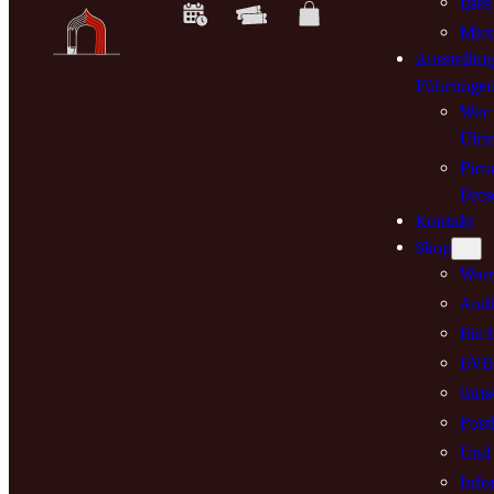
Ilse
Mie
Ausstellun
Führunge
Wer 
Ulri
Pirn
Dres
Kontakt
Shop
War
Audi
Büch
DVD
Guts
Post
Und 
Info