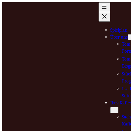
Zum
Inhalt
springen
Spielplan
Über uns
Tom 
Port
Tom 
Biog
Stüc
Pro
Ilse
Stif
Ilses Kaffe
Sach
Kaff