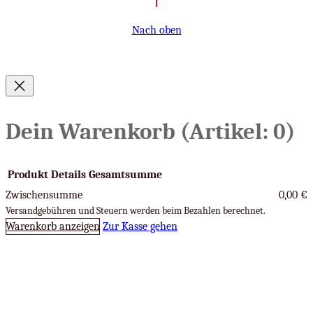
Nach oben
Dein Warenkorb
(Artikel: 0)
Produkt
Details
Gesamtsumme
Zwischensumme
0,00 €
Produkte
Versandgebühren und Steuern werden beim Bezahlen berechnet.
Warenkorb anzeigen
Zur Kasse gehen
im
Warenkorb